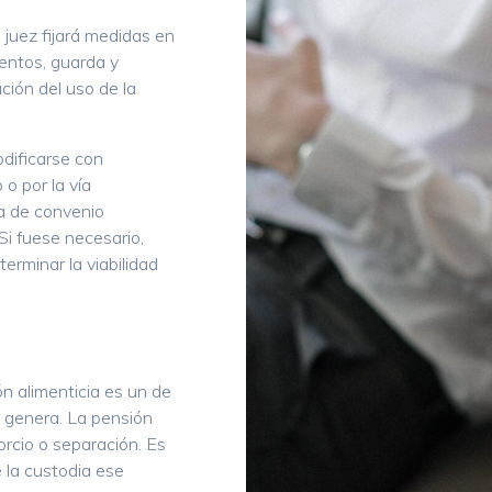
 juez fijará medidas en
mentos, guarda y
ción del uso de la
dificarse con
 o por la vía
a de convenio
 Si fuese necesario,
erminar la viabilidad
ón alimenticia es un de
d genera. La pensión
orcio o separación. Es
e la custodia ese