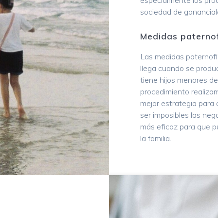
especialmente los proc
sociedad de ganancial
Medidas paternof
Las medidas paternofili
llega cuando se produ
tiene hijos menores d
procedimiento realizam
mejor estrategia para c
ser imposibles las neg
más eficaz para que p
la familia.