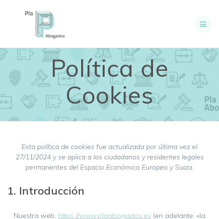
Skip
to
content
Política de
Cookies
Esta política de cookies fue actualizada por última vez el
27/11/2024 y se aplica a los ciudadanos y residentes legales
permanentes del Espacio Económico Europeo y Suiza.
1. Introducción
Nuestra web,
https://www.plaabogados.es
(en adelante: «la