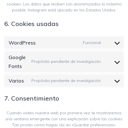
cookies. Los datos que reciben son anonimizados lo máximo
posible. Instagram está ubicado en los Estados Unidos.
6. Cookies usadas
WordPress
Funcional
Consent
to
Google
service
Propósito pendiente de investigación
wordpre
Consent
Fonts
to
service
Varios
Propósito pendiente de investigación
google-
Consent
fonts
to
service
7. Consentimiento
varios
Cuando visites nuestra web por primera vez, te mostraremos
una ventana emergente con una explicación sobre las cookies.
Tan pronto como hagas clic en «Guardar preferencias»,